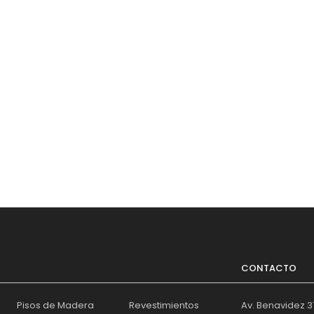
CONTACTO
Pisos de Madera
Revestimientos
Av. Benavidez 