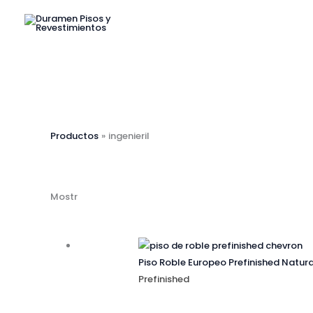
Ir
al
contenido
Productos
ingenieril
Mostrando el único resultado
Piso Roble Europeo Prefinished Natur
Prefinished